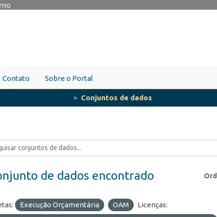
erno
Contato
Sobre o Portal
Conjuntos de dados
onjunto de dados encontrado
Ord
etas:
Execução Orçamentária
OAM
Licenças: