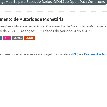
ença Aberta para Bases de Dados (ODbL) do Open Data Commons
mento de Autoridade Monetária
mações sobre a execução do Orçamento de Autoridade Monetária (O
ro de 2024. __Atenção: __Os dados do período 2015 a 2023,...
L
API
OData
JSON
ambém pode ter acesso a esses registros usando a
API
(veja
Documentação d