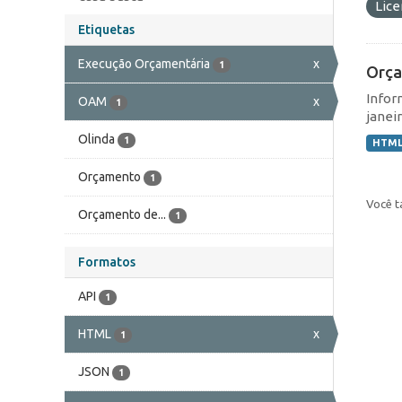
Lic
Etiquetas
Execução Orçamentária
x
1
Orça
Infor
OAM
x
1
janei
Olinda
1
HTM
Orçamento
1
Você t
Orçamento de...
1
Formatos
API
1
HTML
x
1
JSON
1