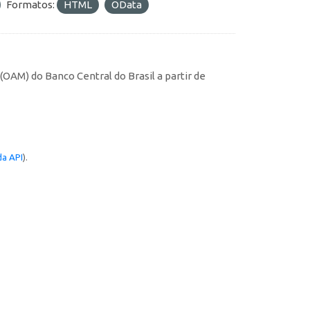
Formatos:
HTML
OData
AM) do Banco Central do Brasil a partir de
a API
).