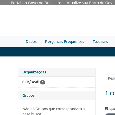
Skip to main content
Portal do Governo Brasileiro
Atualize sua Barra de Gov
Dados
Perguntas Frequentes
Tutoriais
Organizações
BCB/Deafi
1
1 c
Grupos
Etiqu
Não há Grupos que correspondam a
essa busca