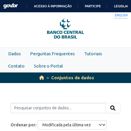
Skip to main content
ACESSO À INFORMAÇÃO
PARTICIPE
LEGISLAÇ
IR
ENGLISH
PARA
O
CONTEÚDO
Dados
Perguntas Frequentes
Tutoriais
Contato
Sobre o Portal
Conjuntos de dados
Ordenar por