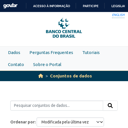
Skip to main content
ACESSO À INFORMAÇÃO
PARTICIPE
LEGISLAÇ
IR
ENGLISH
PARA
O
CONTEÚDO
Dados
Perguntas Frequentes
Tutoriais
Contato
Sobre o Portal
Conjuntos de dados
Ordenar por