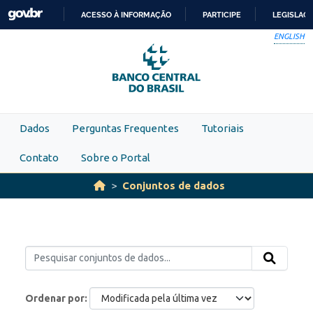
Skip to main content
ACESSO À INFORMAÇÃO
PARTICIPE
LEGISLAÇ
IR
ENGLISH
PARA
O
CONTEÚDO
Dados
Perguntas Frequentes
Tutoriais
Contato
Sobre o Portal
Conjuntos de dados
Ordenar por