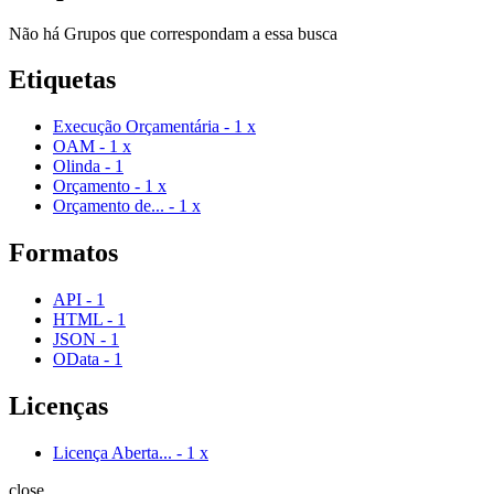
Não há Grupos que correspondam a essa busca
Etiquetas
Execução Orçamentária
-
1
x
OAM
-
1
x
Olinda
-
1
Orçamento
-
1
x
Orçamento de...
-
1
x
Formatos
API
-
1
HTML
-
1
JSON
-
1
OData
-
1
Licenças
Licença Aberta...
-
1
x
close