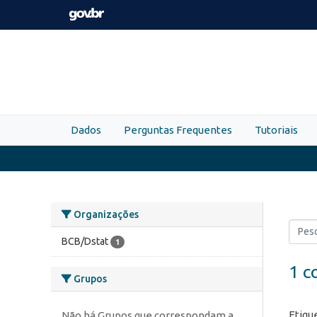
Skip to main content
Dados
Perguntas Frequentes
Tutoriais
Organizações
BCB/Dstat
1
1 c
Grupos
Etiqu
Não há Grupos que correspondam a