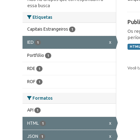
essa busca
Etiquetas
Publ
Capitais Estrangeiros
1
Os re
perío
IED
x
1
HTM
Portfólio
1
Você t
RDE
1
ROF
1
Formatos
API
1
HTML
x
1
JSON
x
1