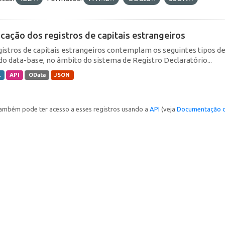
icação dos registros de capitais estrangeiros
gistros de capitais estrangeiros contemplam os seguintes tipos d
do data-base, no âmbito do sistema de Registro Declaratório...
L
API
OData
JSON
ambém pode ter acesso a esses registros usando a
API
(veja
Documentação d