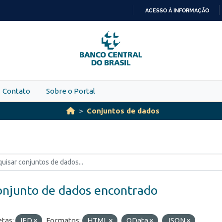
ACESSO À INFORMAÇÃO
IR
PARA
O
CONTEÚDO
Contato
Sobre o Portal
Conjuntos de dados
onjunto de dados encontrado
etas:
IED
Formatos:
HTML
OData
JSON