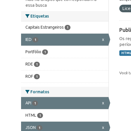
essa busca
Lic
Etiquetas
Capitais Estrangeiros
1
Publ
Os re
IED
x
1
perío
Portfólio
1
HTM
RDE
1
Você t
ROF
1
Formatos
API
x
1
HTML
1
JSON
x
1