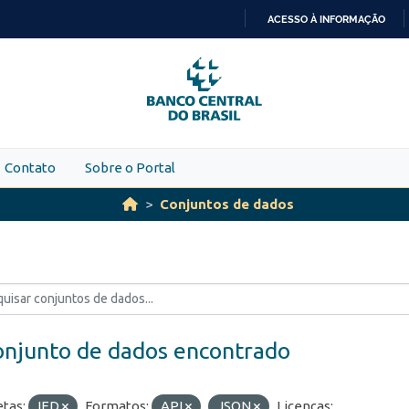
ACESSO À INFORMAÇÃO
IR
PARA
O
CONTEÚDO
Contato
Sobre o Portal
Conjuntos de dados
onjunto de dados encontrado
etas:
IED
Formatos:
API
JSON
Licenças: