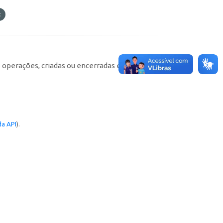
e operações, criadas ou encerradas em cada
a API
).