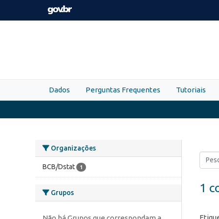
Skip to main content
Dados
Perguntas Frequentes
Tutoriais
Organizações
BCB/Dstat
1
1 c
Grupos
Etiqu
Não há Grupos que correspondam a