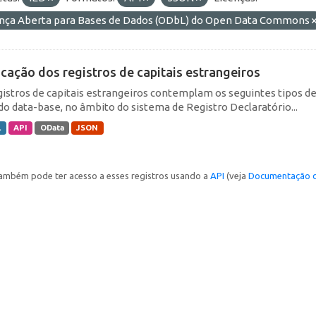
ença Aberta para Bases de Dados (ODbL) do Open Data Commons
icação dos registros de capitais estrangeiros
gistros de capitais estrangeiros contemplam os seguintes tipos d
do data-base, no âmbito do sistema de Registro Declaratório...
L
API
OData
JSON
ambém pode ter acesso a esses registros usando a
API
(veja
Documentação d