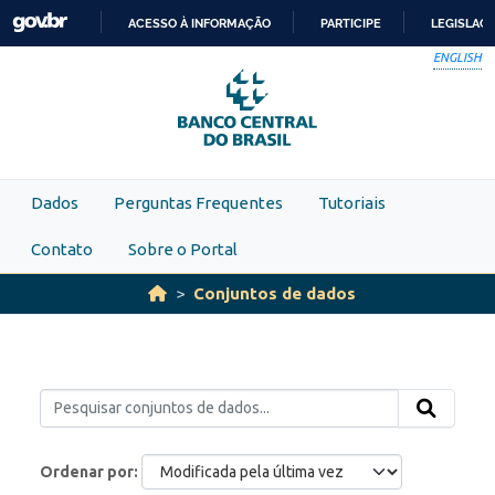
Skip to main content
ACESSO À INFORMAÇÃO
PARTICIPE
LEGISLAÇ
IR
ENGLISH
PARA
O
CONTEÚDO
Dados
Perguntas Frequentes
Tutoriais
Contato
Sobre o Portal
Conjuntos de dados
Ordenar por