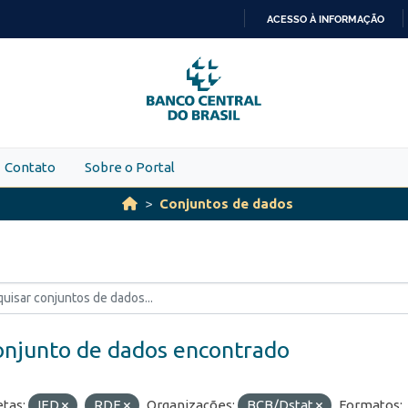
ACESSO À INFORMAÇÃO
IR
PARA
O
CONTEÚDO
Contato
Sobre o Portal
Conjuntos de dados
onjunto de dados encontrado
etas:
IED
RDE
Organizações:
BCB/Dstat
Formatos: