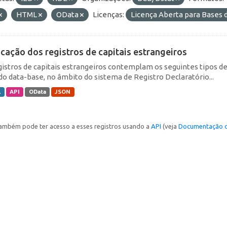
HTML
OData
Licenças:
Licença Aberta para Base
icação dos registros de capitais estrangeiros
gistros de capitais estrangeiros contemplam os seguintes tipos d
do data-base, no âmbito do sistema de Registro Declaratório...
L
API
OData
JSON
ambém pode ter acesso a esses registros usando a
API
(veja
Documentação d