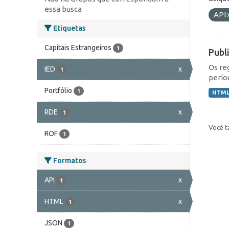
essa busca
API
Etiquetas
Capitais Estrangeiros
1
Publ
Os re
IED
x
1
perío
Portfólio
1
HTM
RDE
x
1
Você t
ROF
1
Formatos
API
x
1
HTML
x
1
JSON
1