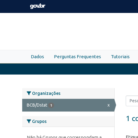
Skip to main content
Dados
Perguntas Frequentes
Tutoriais
Organizações
BCB/Dstat
x
1
1 c
Grupos
Etiqu
Não há Grupos que correspondam a