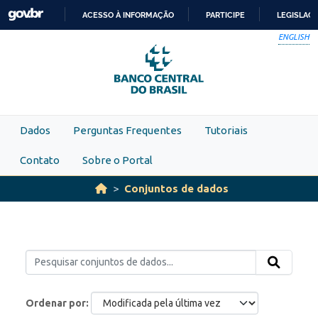
Skip to main content
ACESSO À INFORMAÇÃO
PARTICIPE
LEGISLAÇ
IR
ENGLISH
PARA
O
CONTEÚDO
Dados
Perguntas Frequentes
Tutoriais
Contato
Sobre o Portal
Conjuntos de dados
Ordenar por