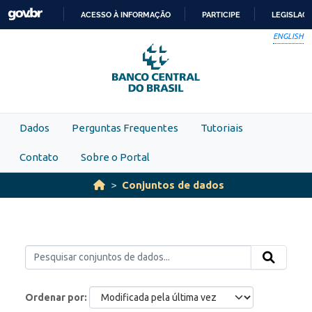
Skip to main content
ACESSO À INFORMAÇÃO
PARTICIPE
LEGISLAÇ
IR
ENGLISH
PARA
O
CONTEÚDO
Dados
Perguntas Frequentes
Tutoriais
Contato
Sobre o Portal
Conjuntos de dados
Ordenar por