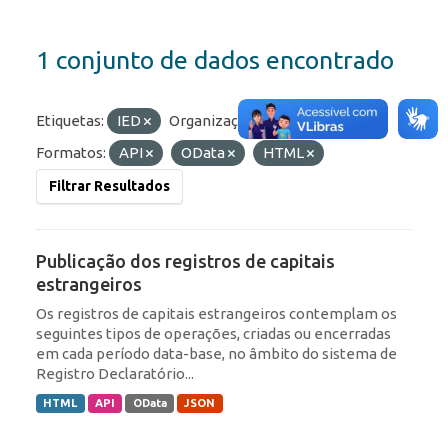
1 conjunto de dados encontrado
Etiquetas:
IED
Organizações:
BCB/Dstat
Formatos:
API
OData
HTML
Filtrar Resultados
Publicação dos registros de capitais
estrangeiros
Os registros de capitais estrangeiros contemplam os
seguintes tipos de operações, criadas ou encerradas
em cada período data-base, no âmbito do sistema de
Registro Declaratório...
HTML
API
OData
JSON