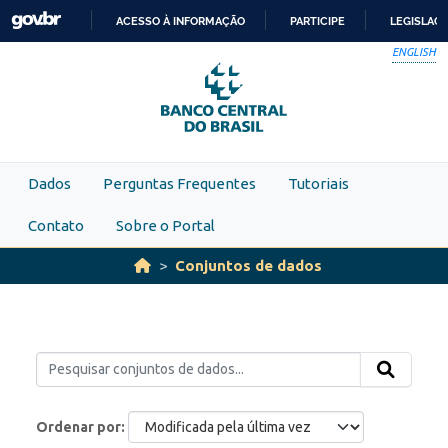
Skip to main content
ACESSO À INFORMAÇÃO
PARTICIPE
LEGISLAÇ
IR
ENGLISH
PARA
O
CONTEÚDO
Dados
Perguntas Frequentes
Tutoriais
Contato
Sobre o Portal
Conjuntos de dados
Ordenar por