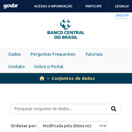
Skip to main content
ACESSO À INFORMAÇÃO
PARTICIPE
LEGISLAÇ
IR
ENGLISH
PARA
O
CONTEÚDO
Dados
Perguntas Frequentes
Tutoriais
Contato
Sobre o Portal
Conjuntos de dados
Ordenar por