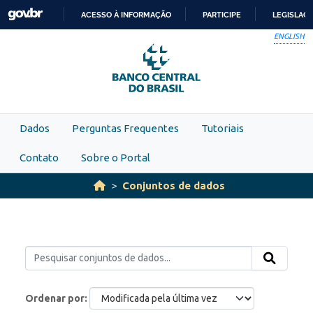
Skip to main content
ACESSO À INFORMAÇÃO
PARTICIPE
LEGISLAÇ
IR
ENGLISH
PARA
O
CONTEÚDO
Dados
Perguntas Frequentes
Tutoriais
Contato
Sobre o Portal
Conjuntos de dados
Ordenar por