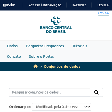
Skip to main content
ACESSO À INFORMAÇÃO
PARTICIPE
LEGISLAÇ
IR
ENGLISH
PARA
O
CONTEÚDO
Dados
Perguntas Frequentes
Tutoriais
Contato
Sobre o Portal
Conjuntos de dados
Ordenar por