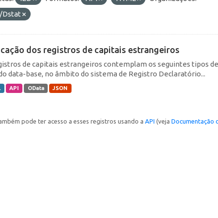
/Dstat
icação dos registros de capitais estrangeiros
gistros de capitais estrangeiros contemplam os seguintes tipos d
do data-base, no âmbito do sistema de Registro Declaratório...
L
API
OData
JSON
ambém pode ter acesso a esses registros usando a
API
(veja
Documentação d