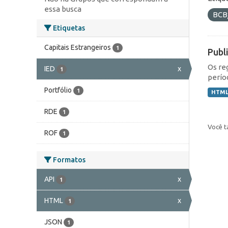
essa busca
BCB
Etiquetas
Capitais Estrangeiros
1
Publ
Os re
IED
x
1
perío
Portfólio
1
HTM
RDE
1
Você t
ROF
1
Formatos
API
x
1
HTML
x
1
JSON
1