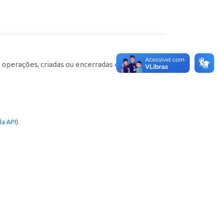
e operações, criadas ou encerradas em cada
a API
).