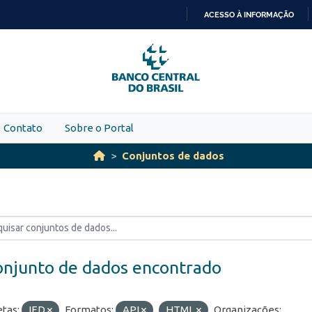
ACESSO À INFORMAÇÃO
IR
PARA
O
CONTEÚDO
Contato
Sobre o Portal
Conjuntos de dados
onjunto de dados encontrado
etas:
IED
Formatos:
API
HTML
Organizações: