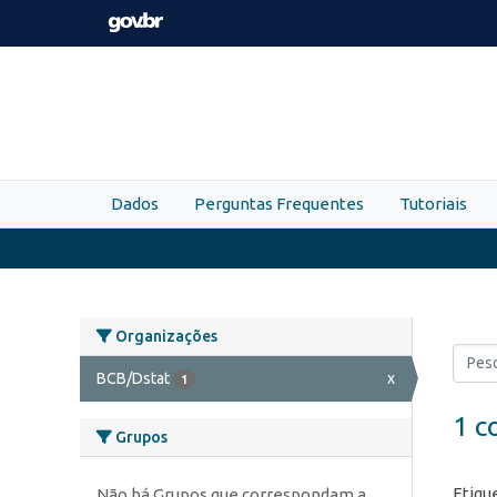
Skip to main content
Dados
Perguntas Frequentes
Tutoriais
Organizações
BCB/Dstat
x
1
1 c
Grupos
Etiqu
Não há Grupos que correspondam a