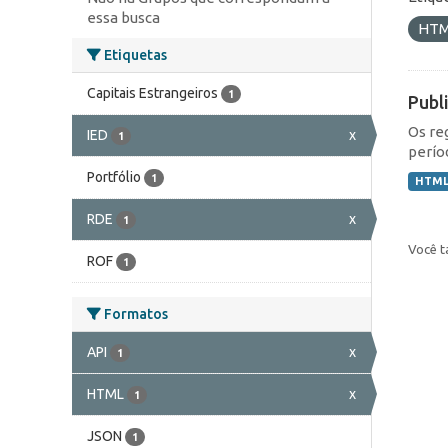
essa busca
HT
Etiquetas
Capitais Estrangeiros
1
Publ
Os re
IED
x
1
perío
Portfólio
1
HTM
RDE
x
1
Você t
ROF
1
Formatos
API
x
1
HTML
x
1
JSON
1