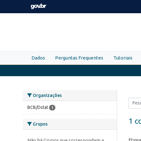
Skip to main content
Dados
Perguntas Frequentes
Tutoriais
Organizações
BCB/Dstat
1
1 c
Grupos
Etiqu
Não há Grupos que correspondam a