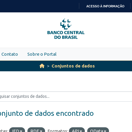
ACESSO À INFORMAÇÃO
IR
PARA
O
CONTEÚDO
Contato
Sobre o Portal
Conjuntos de dados
onjunto de dados encontrado
etas:
IED
RDE
Formatos:
API
OData