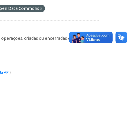
o Open Data Commons
e operações, criadas ou encerradas em cada
a API
).