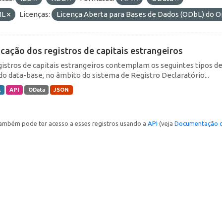
ML
Licenças:
Licença Aberta para Bases de Dados (ODbL) d
icação dos registros de capitais estrangeiros
gistros de capitais estrangeiros contemplam os seguintes tipos d
do data-base, no âmbito do sistema de Registro Declaratório...
L
API
OData
JSON
ambém pode ter acesso a esses registros usando a
API
(veja
Documentação d