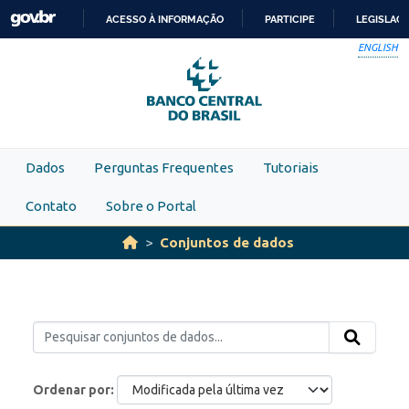
Skip to main content
ACESSO À INFORMAÇÃO
PARTICIPE
LEGISLAÇ
IR
ENGLISH
PARA
O
CONTEÚDO
Dados
Perguntas Frequentes
Tutoriais
Contato
Sobre o Portal
Conjuntos de dados
Ordenar por