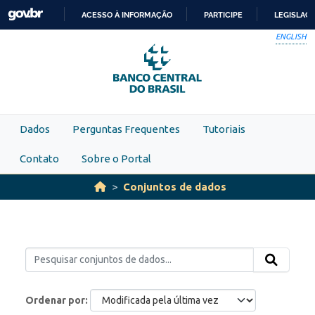
Skip to main content
ACESSO À INFORMAÇÃO
PARTICIPE
LEGISLAÇ
IR
ENGLISH
PARA
O
CONTEÚDO
Dados
Perguntas Frequentes
Tutoriais
Contato
Sobre o Portal
Conjuntos de dados
Ordenar por