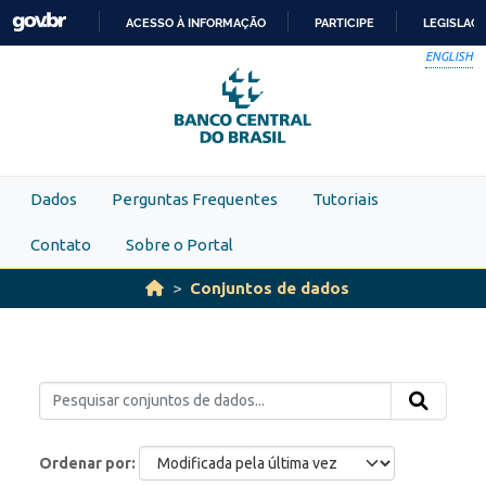
Skip to main content
ACESSO À INFORMAÇÃO
PARTICIPE
LEGISLAÇ
IR
ENGLISH
PARA
O
CONTEÚDO
Dados
Perguntas Frequentes
Tutoriais
Contato
Sobre o Portal
Conjuntos de dados
Ordenar por