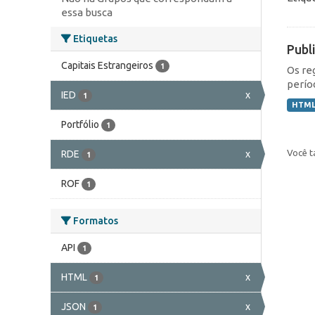
essa busca
Etiquetas
Publ
Capitais Estrangeiros
1
Os re
perío
IED
x
1
HTM
Portfólio
1
Você t
RDE
x
1
ROF
1
Formatos
API
1
HTML
x
1
JSON
x
1