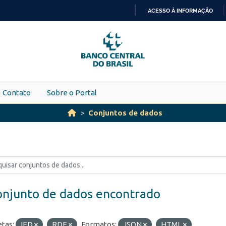
ACESSO À INFORMAÇÃO
IR
PARA
O
CONTEÚDO
Contato
Sobre o Portal
Conjuntos de dados
onjunto de dados encontrado
etas:
IED
RDE
Formatos:
JSON
HTML