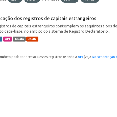
icação dos registros de capitais estrangeiros
gistros de capitais estrangeiros contemplam os seguintes tipos d
do data-base, no âmbito do sistema de Registro Declaratório...
L
API
OData
JSON
ambém pode ter acesso a esses registros usando a
API
(veja
Documentação d