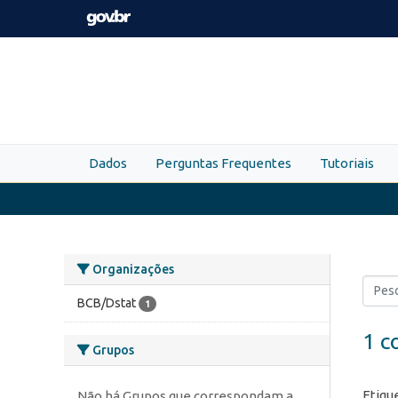
Skip to main content
Dados
Perguntas Frequentes
Tutoriais
Organizações
BCB/Dstat
1
1 c
Grupos
Etiqu
Não há Grupos que correspondam a