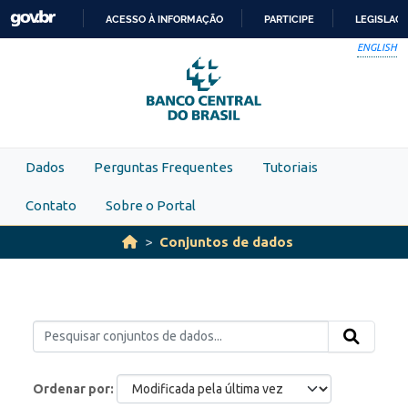
Skip to main content
ACESSO À INFORMAÇÃO
PARTICIPE
LEGISLAÇ
IR
ENGLISH
PARA
O
CONTEÚDO
Dados
Perguntas Frequentes
Tutoriais
Contato
Sobre o Portal
Conjuntos de dados
Ordenar por