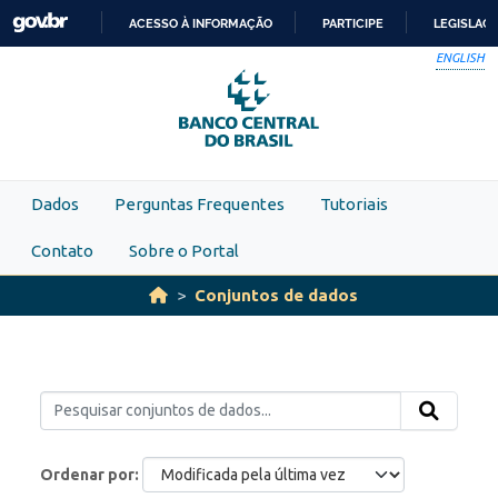
Skip to main content
ACESSO À INFORMAÇÃO
PARTICIPE
LEGISLAÇ
IR
ENGLISH
PARA
O
CONTEÚDO
Dados
Perguntas Frequentes
Tutoriais
Contato
Sobre o Portal
Conjuntos de dados
Ordenar por