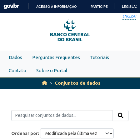
Skip to main content
ACESSO À INFORMAÇÃO
PARTICIPE
LEGISLAÇ
IR
ENGLISH
PARA
O
CONTEÚDO
Dados
Perguntas Frequentes
Tutoriais
Contato
Sobre o Portal
Conjuntos de dados
Ordenar por