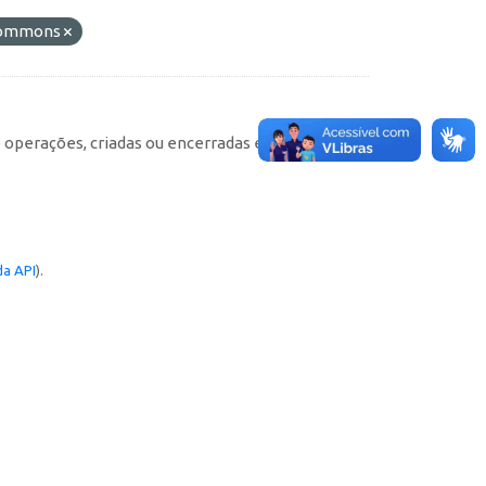
 Commons
e operações, criadas ou encerradas em cada
a API
).