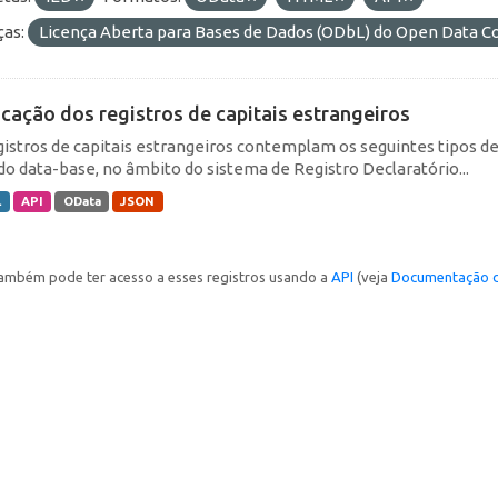
ças:
Licença Aberta para Bases de Dados (ODbL) do Open Data
icação dos registros de capitais estrangeiros
gistros de capitais estrangeiros contemplam os seguintes tipos d
do data-base, no âmbito do sistema de Registro Declaratório...
L
API
OData
JSON
ambém pode ter acesso a esses registros usando a
API
(veja
Documentação d