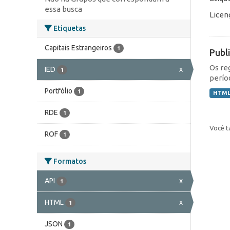
essa busca
Licen
Etiquetas
Capitais Estrangeiros
1
Publ
Os re
IED
x
1
perío
Portfólio
1
HTM
RDE
1
Você t
ROF
1
Formatos
API
x
1
HTML
x
1
JSON
1