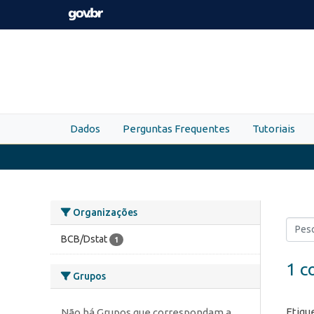
Skip to main content
Dados
Perguntas Frequentes
Tutoriais
Organizações
BCB/Dstat
1
1 c
Grupos
Etiqu
Não há Grupos que correspondam a