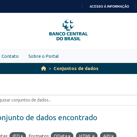
ACESSO À INFORMAÇÃO
IR
PARA
O
CONTEÚDO
Contato
Sobre o Portal
Conjuntos de dados
onjunto de dados encontrado
etas:
IED
Formatos:
OData
HTML
API