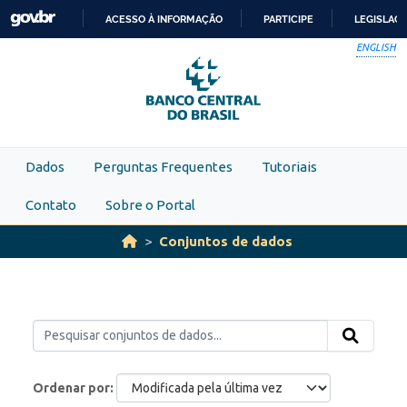
Skip to main content
ACESSO À INFORMAÇÃO
PARTICIPE
LEGISLAÇ
IR
ENGLISH
PARA
O
CONTEÚDO
Dados
Perguntas Frequentes
Tutoriais
Contato
Sobre o Portal
Conjuntos de dados
Ordenar por