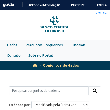
Skip to main content
ACESSO À INFORMAÇÃO
PARTICIPE
LEGISLAÇ
IR
ENGLISH
PARA
O
CONTEÚDO
Dados
Perguntas Frequentes
Tutoriais
Contato
Sobre o Portal
Conjuntos de dados
Ordenar por