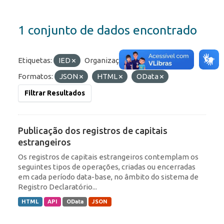
1 conjunto de dados encontrado
Etiquetas:
IED
Organizações:
BCB/Dstat
Formatos:
JSON
HTML
OData
Filtrar Resultados
Publicação dos registros de capitais
estrangeiros
Os registros de capitais estrangeiros contemplam os
seguintes tipos de operações, criadas ou encerradas
em cada período data-base, no âmbito do sistema de
Registro Declaratório...
HTML
API
OData
JSON