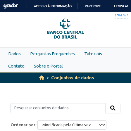
Skip to main content
ACESSO À INFORMAÇÃO
PARTICIPE
LEGISLAÇ
IR
ENGLISH
PARA
O
CONTEÚDO
Dados
Perguntas Frequentes
Tutoriais
Contato
Sobre o Portal
Conjuntos de dados
Ordenar por