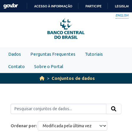
Skip to main content
ACESSO À INFORMAÇÃO
PARTICIPE
LEGISLAÇ
IR
ENGLISH
PARA
O
CONTEÚDO
Dados
Perguntas Frequentes
Tutoriais
Contato
Sobre o Portal
Conjuntos de dados
Ordenar por