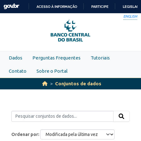
Skip to main content
ACESSO À INFORMAÇÃO
PARTICIPE
LEGISLAÇ
IR
ENGLISH
PARA
O
CONTEÚDO
Dados
Perguntas Frequentes
Tutoriais
Contato
Sobre o Portal
Conjuntos de dados
Ordenar por