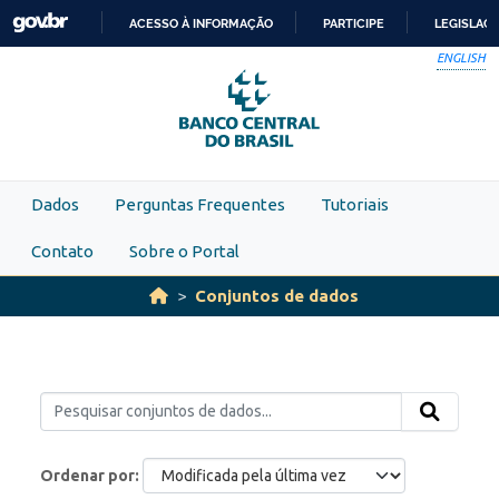
Skip to main content
ACESSO À INFORMAÇÃO
PARTICIPE
LEGISLAÇ
IR
ENGLISH
PARA
O
CONTEÚDO
Dados
Perguntas Frequentes
Tutoriais
Contato
Sobre o Portal
Conjuntos de dados
Ordenar por