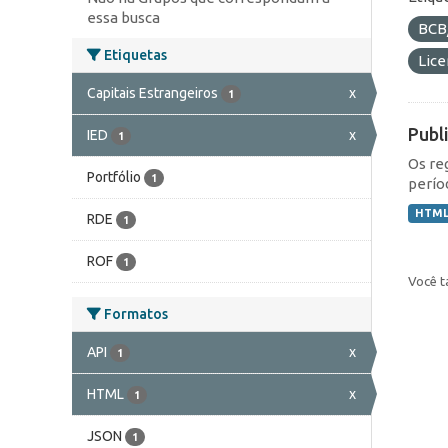
essa busca
BCB
Etiquetas
Lic
Capitais Estrangeiros
x
1
Publ
IED
x
1
Os re
Portfólio
1
perío
HTM
RDE
1
ROF
1
Você t
Formatos
API
x
1
HTML
x
1
JSON
1