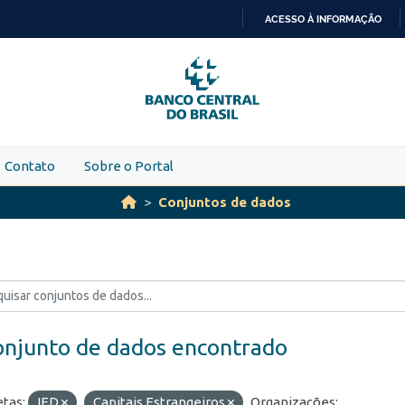
ACESSO À INFORMAÇÃO
IR
PARA
O
CONTEÚDO
Contato
Sobre o Portal
Conjuntos de dados
onjunto de dados encontrado
etas:
IED
Capitais Estrangeiros
Organizações: