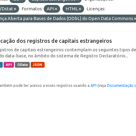
/Dstat
Formatos:
API
HTML
Licenças:
ença Aberta para Bases de Dados (ODbL) do Open Data Commons
icação dos registros de capitais estrangeiros
gistros de capitais estrangeiros contemplam os seguintes tipos d
do data-base, no âmbito do sistema de Registro Declaratório...
L
API
OData
JSON
ambém pode ter acesso a esses registros usando a
API
(veja
Documentação d