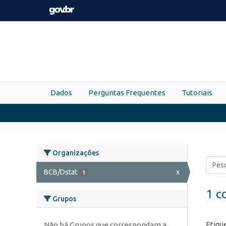
Skip to main content
Dados
Perguntas Frequentes
Tutoriais
Organizações
BCB/Dstat
x
1
1 c
Grupos
Etiqu
Não há Grupos que correspondam a