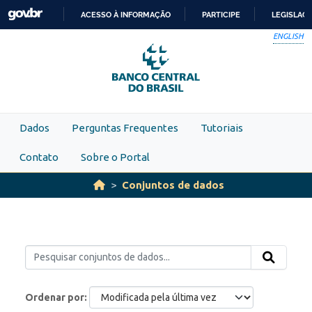
Skip to main content
ACESSO À INFORMAÇÃO
PARTICIPE
LEGISLAÇ
IR
ENGLISH
PARA
O
CONTEÚDO
Dados
Perguntas Frequentes
Tutoriais
Contato
Sobre o Portal
Conjuntos de dados
Ordenar por