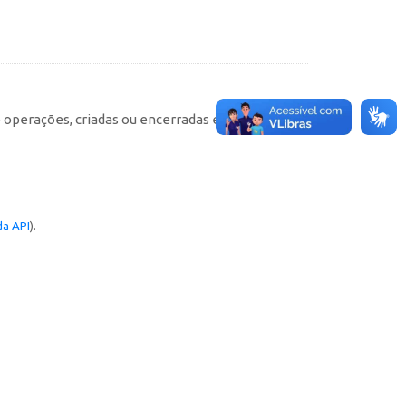
e operações, criadas ou encerradas em cada
a API
).