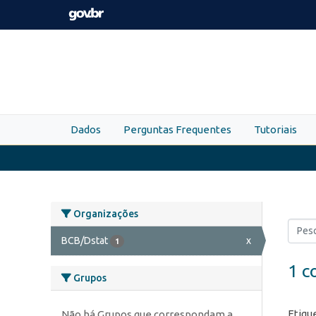
Skip to main content
Dados
Perguntas Frequentes
Tutoriais
Organizações
BCB/Dstat
x
1
1 c
Grupos
Etiqu
Não há Grupos que correspondam a