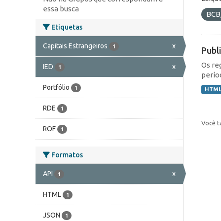
essa busca
BCB
Etiquetas
Capitais Estrangeiros
x
1
Publ
Os re
IED
x
1
perío
Portfólio
1
HTM
RDE
1
Você t
ROF
1
Formatos
API
x
1
HTML
1
JSON
1