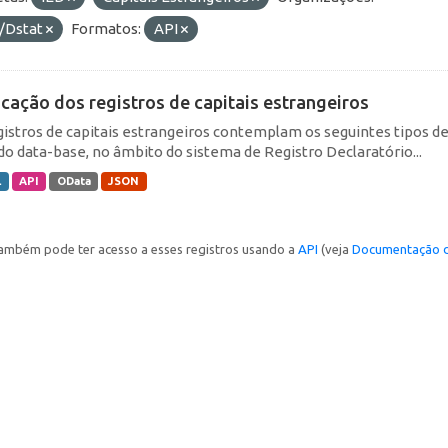
/Dstat
Formatos:
API
icação dos registros de capitais estrangeiros
gistros de capitais estrangeiros contemplam os seguintes tipos d
do data-base, no âmbito do sistema de Registro Declaratório...
L
API
OData
JSON
ambém pode ter acesso a esses registros usando a
API
(veja
Documentação d