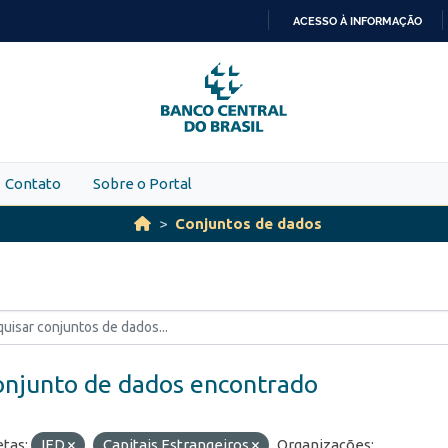
ACESSO À INFORMAÇÃO
IR
PARA
O
CONTEÚDO
Contato
Sobre o Portal
Conjuntos de dados
onjunto de dados encontrado
etas:
IED
Capitais Estrangeiros
Organizações: