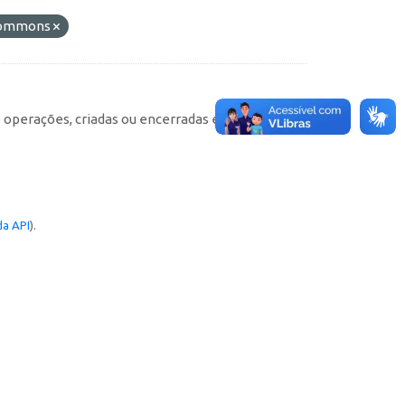
 Commons
e operações, criadas ou encerradas em cada
a API
).