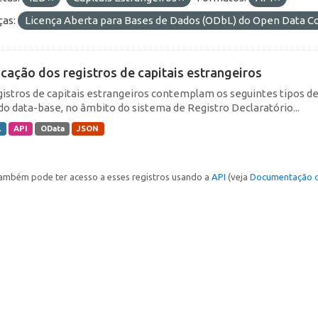
ças:
Licença Aberta para Bases de Dados (ODbL) do Open Data
icação dos registros de capitais estrangeiros
gistros de capitais estrangeiros contemplam os seguintes tipos d
do data-base, no âmbito do sistema de Registro Declaratório...
L
API
OData
JSON
ambém pode ter acesso a esses registros usando a
API
(veja
Documentação d