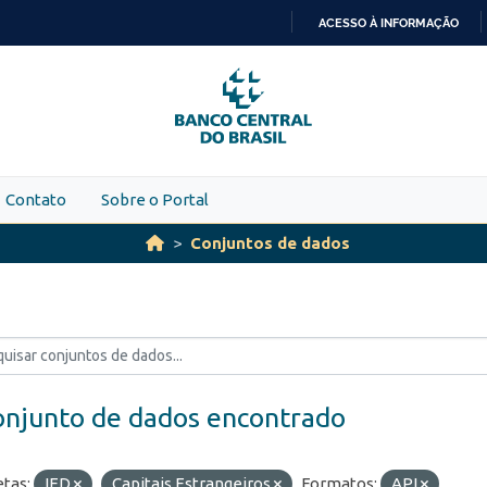
ACESSO À INFORMAÇÃO
IR
PARA
O
CONTEÚDO
Contato
Sobre o Portal
Conjuntos de dados
onjunto de dados encontrado
etas:
IED
Capitais Estrangeiros
Formatos:
API