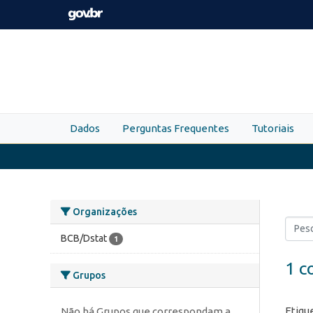
Skip to main content
Dados
Perguntas Frequentes
Tutoriais
Organizações
BCB/Dstat
1
1 c
Grupos
Etiqu
Não há Grupos que correspondam a