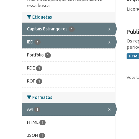
essa busca
Licen
Etiquetas
Capitais Estrangeiros
x
1
Publ
Os re
IED
x
1
perío
Portfólio
1
HTM
RDE
1
Você t
ROF
1
Formatos
API
x
1
HTML
1
JSON
1