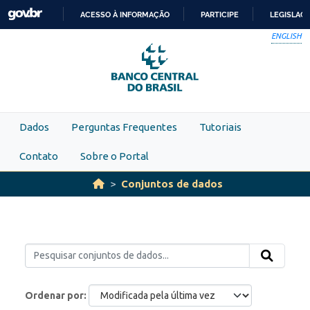
Skip to main content
ACESSO À INFORMAÇÃO
PARTICIPE
LEGISLAÇ
IR
ENGLISH
PARA
O
CONTEÚDO
Dados
Perguntas Frequentes
Tutoriais
Contato
Sobre o Portal
Conjuntos de dados
Ordenar por