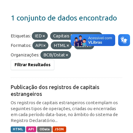
1 conjunto de dados encontrado
Etiquetas:
IED
Capitais Estrangeiros
Formatos:
API
HTML
JSON
Organizações:
BCB/Dstat
Filtrar Resultados
Publicação dos registros de capitais
estrangeiros
Os registros de capitais estrangeiros contemplam os
seguintes tipos de operações, criadas ou encerradas
em cada período data-base, no âmbito do sistema de
Registro Declaratório...
HTML
API
OData
JSON