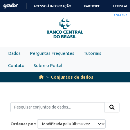
Skip to main content
ACESSO À INFORMAÇÃO
PARTICIPE
LEGISLAÇ
IR
ENGLISH
PARA
O
CONTEÚDO
Dados
Perguntas Frequentes
Tutoriais
Contato
Sobre o Portal
Conjuntos de dados
Ordenar por