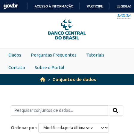
Skip to main content
ACESSO À INFORMAÇÃO
PARTICIPE
LEGISLAÇ
IR
ENGLISH
PARA
O
CONTEÚDO
Dados
Perguntas Frequentes
Tutoriais
Contato
Sobre o Portal
Conjuntos de dados
Ordenar por