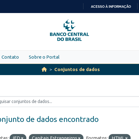
ACESSO À INFORMAÇÃO
IR
PARA
O
CONTEÚDO
Contato
Sobre o Portal
Conjuntos de dados
onjunto de dados encontrado
etas:
IED
Capitais Estrangeiros
Formatos:
HTML