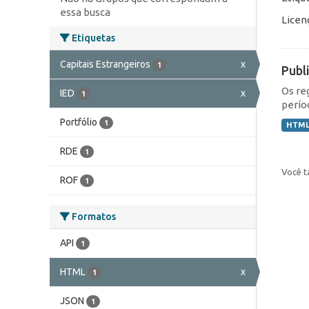
essa busca
Licen
Etiquetas
Capitais Estrangeiros
x
1
Publ
Os re
IED
x
1
perío
Portfólio
1
HTM
RDE
1
Você t
ROF
1
Formatos
API
1
HTML
x
1
JSON
1