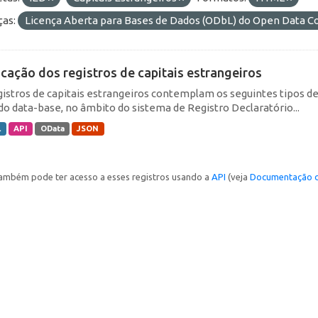
ças:
Licença Aberta para Bases de Dados (ODbL) do Open Data
icação dos registros de capitais estrangeiros
gistros de capitais estrangeiros contemplam os seguintes tipos d
do data-base, no âmbito do sistema de Registro Declaratório...
L
API
OData
JSON
ambém pode ter acesso a esses registros usando a
API
(veja
Documentação d