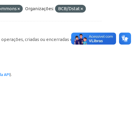
 Commons
Organizações:
BCB/Dstat
e operações, criadas ou encerradas em cada
a API
).