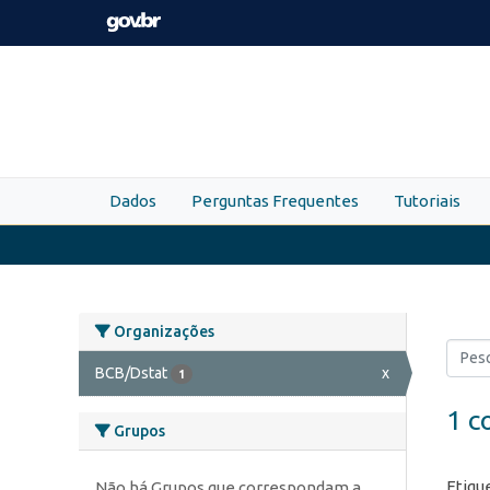
Skip to main content
Dados
Perguntas Frequentes
Tutoriais
Organizações
BCB/Dstat
x
1
1 c
Grupos
Etiqu
Não há Grupos que correspondam a