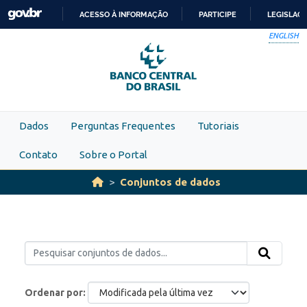
Skip to main content
ACESSO À INFORMAÇÃO
PARTICIPE
LEGISLAÇ
IR
ENGLISH
PARA
O
CONTEÚDO
Dados
Perguntas Frequentes
Tutoriais
Contato
Sobre o Portal
Conjuntos de dados
Ordenar por