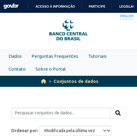
Skip to main content
ACESSO À INFORMAÇÃO
PARTICIPE
LEGISLAÇ
IR
ENGLISH
PARA
O
CONTEÚDO
Dados
Perguntas Frequentes
Tutoriais
Contato
Sobre o Portal
Conjuntos de dados
Ordenar por