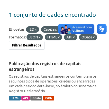
1 conjunto de dados encontrado
Etiquetas:
IED
Capitais Estrangeiros
Formatos:
JSON
HTML
API
OData
Filtrar Resultados
Publicação dos registros de capitais
estrangeiros
Os registros de capitais estrangeiros contemplam os
seguintes tipos de operações, criadas ou encerradas
em cada período data-base, no âmbito do sistema de
Registro Declaratório...
HTML
API
OData
JSON