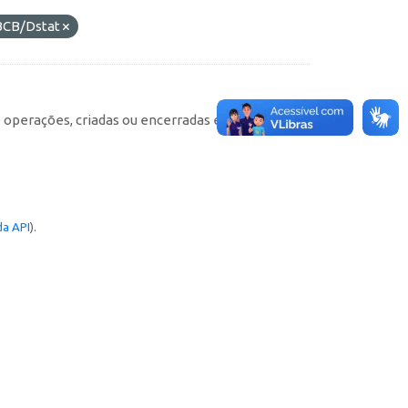
BCB/Dstat
e operações, criadas ou encerradas em cada
a API
).