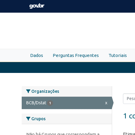
Skip to main content
Dados
Perguntas Frequentes
Tutoriais
Organizações
BCB/Dstat
x
1
1 c
Grupos
Etiqu
Não há Grupos que correspondam a