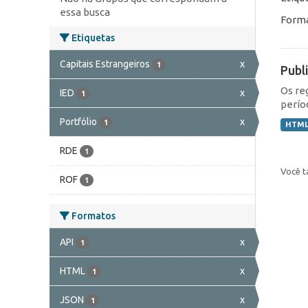
essa busca
Forma
Etiquetas
Capitais Estrangeiros
x
1
Publ
Os re
IED
x
1
perío
Portfólio
x
1
HTM
RDE
1
Você t
ROF
1
Formatos
API
x
1
HTML
x
1
JSON
x
1