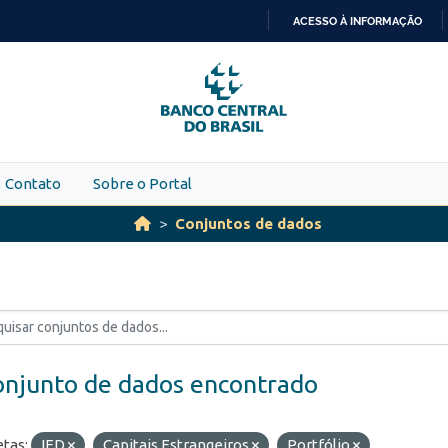
ACESSO À INFORMAÇÃO
IR
PARA
O
CONTEÚDO
Contato
Sobre o Portal
Conjuntos de dados
onjunto de dados encontrado
etas:
IED
Capitais Estrangeiros
Portfólio