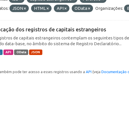
tos:
JSON
HTML
API
OData
Organizações:
icação dos registros de capitais estrangeiros
gistros de capitais estrangeiros contemplam os seguintes tipos d
do data-base, no âmbito do sistema de Registro Declaratório...
L
API
OData
JSON
ambém pode ter acesso a esses registros usando a
API
(veja
Documentação d