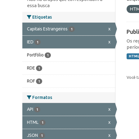
essa busca
HT
Etiquetas
Capitais Estrangeiros
x
1
Publ
Os re
IED
x
1
perío
Portfólio
1
HTM
RDE
1
Você t
ROF
1
Formatos
API
x
1
HTML
x
1
JSON
x
1