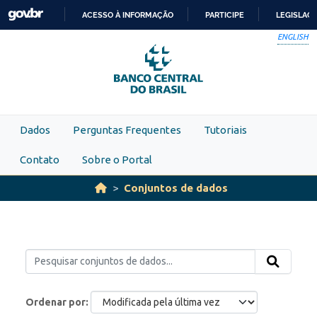
Skip to main content
ACESSO À INFORMAÇÃO
PARTICIPE
LEGISLAÇ
IR
ENGLISH
PARA
O
CONTEÚDO
Dados
Perguntas Frequentes
Tutoriais
Contato
Sobre o Portal
Conjuntos de dados
Ordenar por