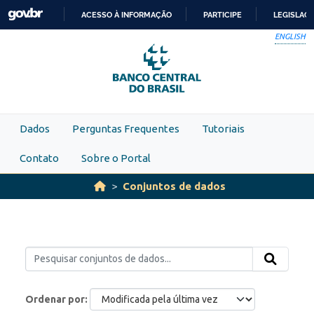
Skip to main content
ACESSO À INFORMAÇÃO
PARTICIPE
LEGISLAÇ
IR
ENGLISH
PARA
O
CONTEÚDO
Dados
Perguntas Frequentes
Tutoriais
Contato
Sobre o Portal
Conjuntos de dados
Ordenar por