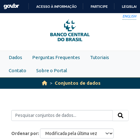
Skip to main content
ACESSO À INFORMAÇÃO
PARTICIPE
LEGISLAÇ
IR
ENGLISH
PARA
O
CONTEÚDO
Dados
Perguntas Frequentes
Tutoriais
Contato
Sobre o Portal
Conjuntos de dados
Ordenar por