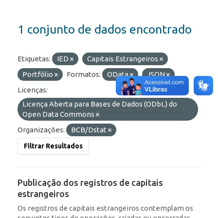
1 conjunto de dados encontrado
Etiquetas:
IED
Capitais Estrangeiros
Portfólio
Formatos:
OData
JSON
Licenças:
Licença Aberta para Bases de Dados (ODbL) do
Open Data Commons
Organizações:
BCB/Dstat
Filtrar Resultados
Publicação dos registros de capitais
estrangeiros
Os registros de capitais estrangeiros contemplam os
seguintes tipos de operações, criadas ou encerradas