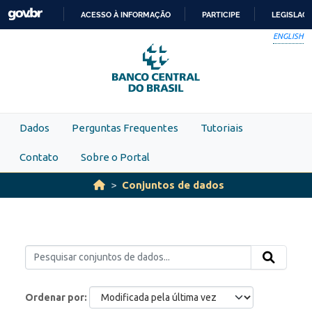
Skip to main content
ACESSO À INFORMAÇÃO
PARTICIPE
LEGISLAÇ
IR
ENGLISH
PARA
O
CONTEÚDO
Dados
Perguntas Frequentes
Tutoriais
Contato
Sobre o Portal
Conjuntos de dados
Ordenar por