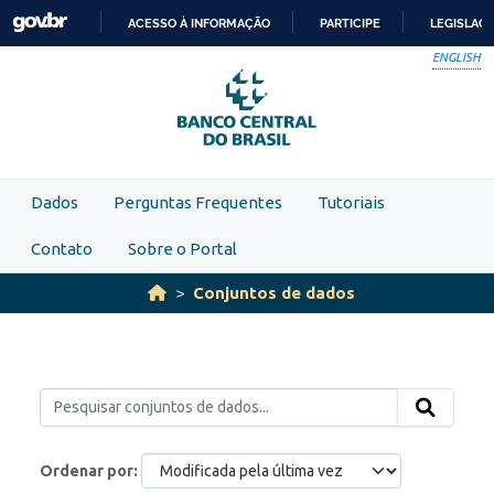
Skip to main content
ACESSO À INFORMAÇÃO
PARTICIPE
LEGISLAÇ
IR
ENGLISH
PARA
O
CONTEÚDO
Dados
Perguntas Frequentes
Tutoriais
Contato
Sobre o Portal
Conjuntos de dados
Ordenar por