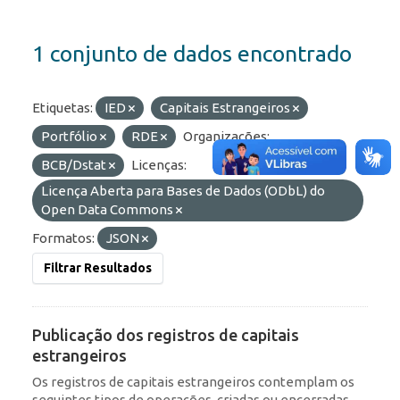
1 conjunto de dados encontrado
Etiquetas:
IED
Capitais Estrangeiros
Portfólio
RDE
Organizações:
BCB/Dstat
Licenças:
Licença Aberta para Bases de Dados (ODbL) do
Open Data Commons
Formatos:
JSON
Filtrar Resultados
Publicação dos registros de capitais
estrangeiros
Os registros de capitais estrangeiros contemplam os
seguintes tipos de operações, criadas ou encerradas