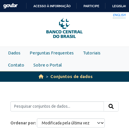
Skip to main content
ACESSO À INFORMAÇÃO
PARTICIPE
LEGISLAÇ
IR
ENGLISH
PARA
O
CONTEÚDO
Dados
Perguntas Frequentes
Tutoriais
Contato
Sobre o Portal
Conjuntos de dados
Ordenar por