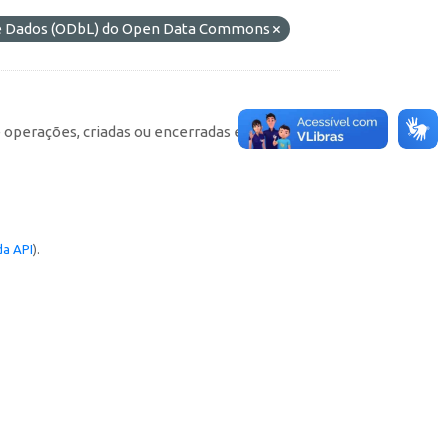
de Dados (ODbL) do Open Data Commons
e operações, criadas ou encerradas em cada
a API
).