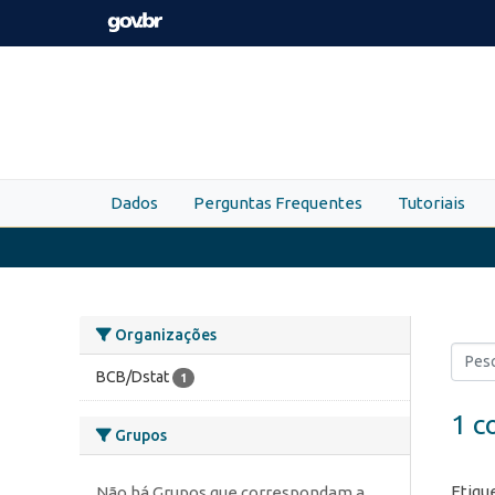
Skip to main content
Dados
Perguntas Frequentes
Tutoriais
Organizações
BCB/Dstat
1
1 c
Grupos
Etiqu
Não há Grupos que correspondam a