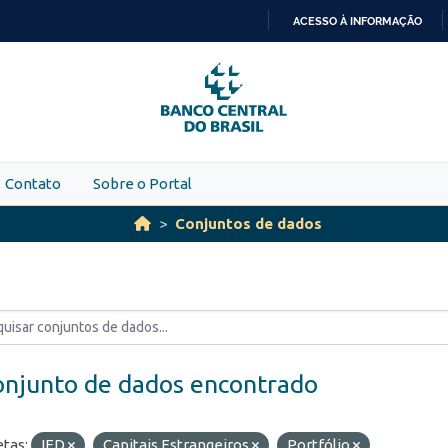
ACESSO À INFORMAÇÃO
IR
PARA
O
CONTEÚDO
Contato
Sobre o Portal
Conjuntos de dados
onjunto de dados encontrado
etas:
IED
Capitais Estrangeiros
Portfólio