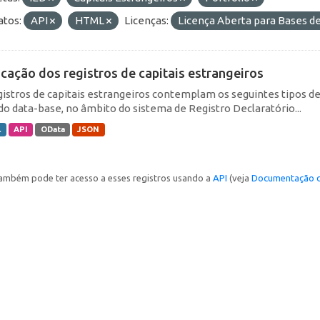
tos:
API
HTML
Licenças:
Licença Aberta para Bases 
icação dos registros de capitais estrangeiros
gistros de capitais estrangeiros contemplam os seguintes tipos d
do data-base, no âmbito do sistema de Registro Declaratório...
L
API
OData
JSON
ambém pode ter acesso a esses registros usando a
API
(veja
Documentação d