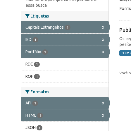
essa busca
Forma
Etiquetas
Capitais Estrangeiros
x
1
Publ
Os re
IED
x
1
perío
Portfólio
x
1
HTM
RDE
1
Você t
ROF
1
Formatos
API
x
1
HTML
x
1
JSON
1